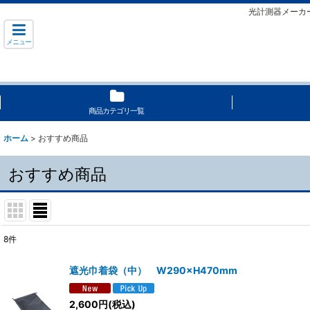
光計測器メーカ
メニュー
商品カテゴリ一覧
ホーム
>
おすすめ商品
おすすめ商品
8
件
表示数
:
遮光巾着袋（中） W290×H470mm
並び順
:
2,600
円
(税込)