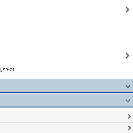
R-01…