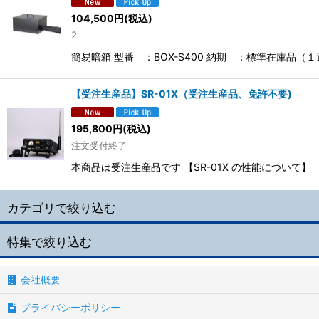
104,500
円
(税込)
2
簡易暗箱 型番 ：BOX-S400 納期 ：標準在庫品（
【受注生産品】SR-01X（受注生産品、免許不要)
195,800
円
(税込)
注文受付終了
本商品は受注生産品です 【SR-01X の性能について】
カテゴリで絞り込む
特集で絞り込む
市民ラジオ
高感度光センサ
会社概要
小型暗室
プライバシーポリシー
超高感度光センサ