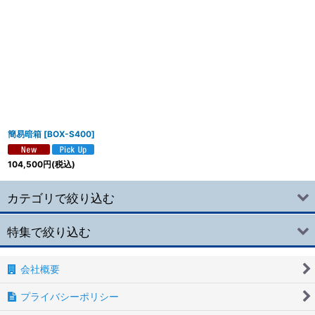
簡易暗箱
[
BOX-S400
]
104,500
円
(税込)
カテゴリで絞り込む
特集で絞り込む
市民ラジオ
高感度光センサ
会社概要
小型暗室
プライバシーポリシー
超高感度光センサ