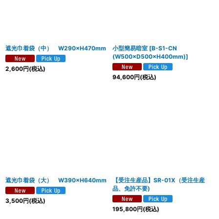
絞り込む
遮光巾着袋（中） W290×H470mm
小型簡易暗室
[
B-S1-CN
(W500×D500×H400mm)
]
2,600
円
(税込)
94,600
円
(税込)
遮光巾着袋（大） W390×H640mm
【受注生産品】SR-01X（受注生産
品、免許不要)
3,500
円
(税込)
195,800
円
(税込)