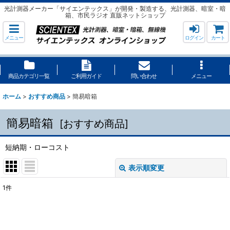
光計測器メーカー「サイエンテックス」が開発・製造する、光計測器、暗室・暗
箱、市民ラジオ 直販ネットショップ
メニュー
ログイン
カート
商品カテゴリ一覧
ご利用ガイド
問い合わせ
メニュー
ホーム
>
おすすめ商品
>
簡易暗箱
簡易暗箱
[
おすすめ商品
]
短納期・ローコスト
表示順変更
閉じる
1
件
表示数
:
並び順
: